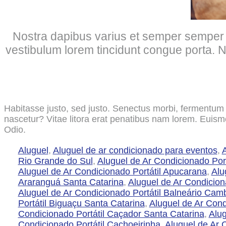
Nostra dapibus varius et semper semper r
vestibulum lorem tincidunt congue porta.
Habitasse justo, sed justo. Senectus morbi, fermentum 
nascetur? Vitae litora erat penatibus nam lorem. Euism
Odio.
Aluguel
,
Aluguel de ar condicionado para eventos
,
A
Rio Grande do Sul
,
Aluguel de Ar Condicionado Por
Aluguel de Ar Condicionado Portátil Apucarana
,
Alu
Araranguá Santa Catarina
,
Aluguel de Ar Condiciona
Aluguel de Ar Condicionado Portátil Balneário Cam
Portátil Biguaçu Santa Catarina
,
Aluguel de Ar Cond
Condicionado Portátil Caçador Santa Catarina
,
Alug
Condicionado Portátil Cachoeirinha
,
Aluguel de Ar 