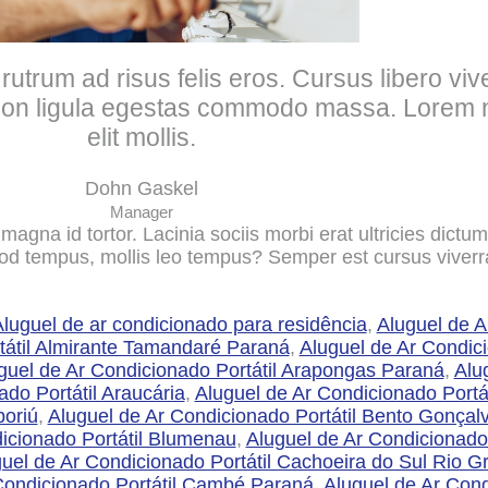
utrum ad risus felis eros. Cursus libero vi
 Non ligula egestas commodo massa. Lorem n
elit mollis.
Dohn Gaskel
Manager
magna id tortor. Lacinia sociis morbi erat ultricies dic
od tempus, mollis leo tempus? Semper est cursus viverra
luguel de ar condicionado para residência
,
Aluguel de A
tátil Almirante Tamandaré Paraná
,
Aluguel de Ar Condici
guel de Ar Condicionado Portátil Arapongas Paraná
,
Alu
do Portátil Araucária
,
Aluguel de Ar Condicionado Portá
boriú
,
Aluguel de Ar Condicionado Portátil Bento Gonçal
icionado Portátil Blumenau
,
Aluguel de Ar Condicionado
uel de Ar Condicionado Portátil Cachoeira do Sul Rio G
Condicionado Portátil Cambé Paraná
,
Aluguel de Ar Cond