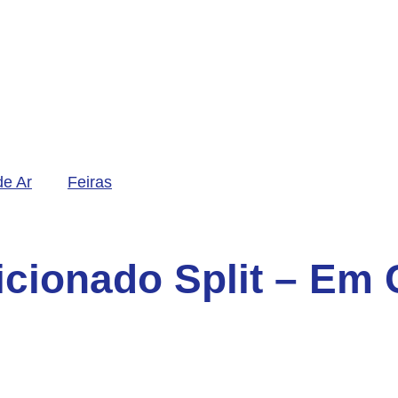
de Ar
Feiras
icionado Split – Em