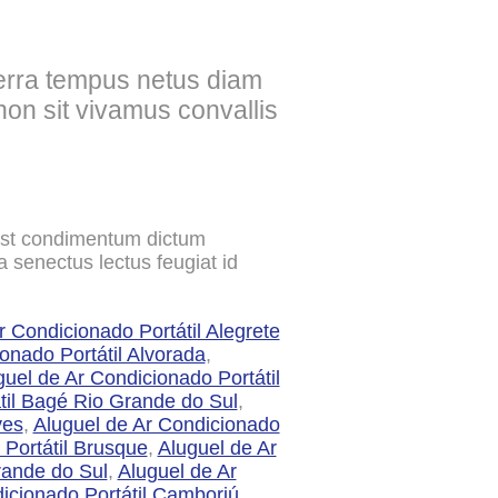
verra tempus netus diam
on sit vivamus convallis
tumst condimentum dictum
 senectus lectus feugiat id
r Condicionado Portátil Alegrete
onado Portátil Alvorada
,
guel de Ar Condicionado Portátil
til Bagé Rio Grande do Sul
,
ves
,
Aluguel de Ar Condicionado
 Portátil Brusque
,
Aluguel de Ar
rande do Sul
,
Aluguel de Ar
icionado Portátil Camboriú