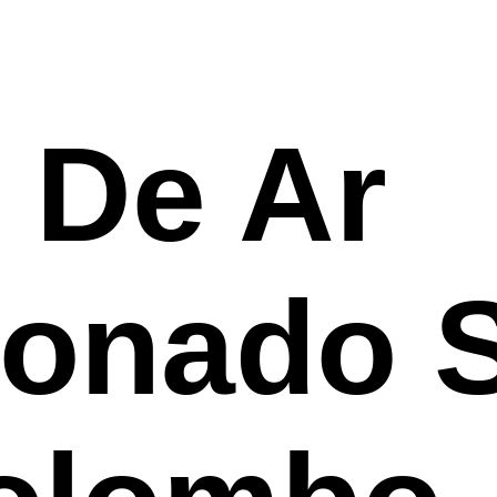
 De Ar
onado S