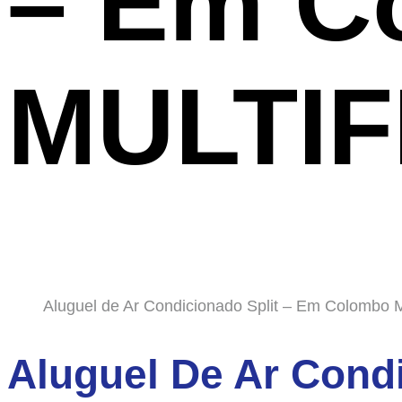
– Em C
MULTIF
Aluguel de Ar Condicionado Split – Em Colombo
Aluguel De Ar Condi