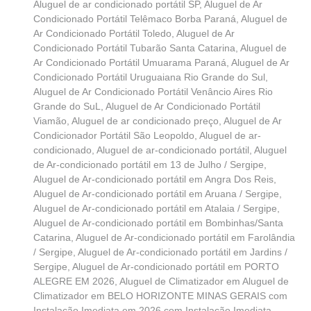
Aluguel de ar condicionado portátil SP
,
Aluguel de Ar
Condicionado Portátil Telêmaco Borba Paraná
,
Aluguel de
Ar Condicionado Portátil Toledo
,
Aluguel de Ar
Condicionado Portátil Tubarão Santa Catarina
,
Aluguel de
Ar Condicionado Portátil Umuarama Paraná
,
Aluguel de Ar
Condicionado Portátil Uruguaiana Rio Grande do Sul
,
Aluguel de Ar Condicionado Portátil Venâncio Aires Rio
Grande do SuL
,
Aluguel de Ar Condicionado Portátil
Viamão
,
Aluguel de ar condicionado preço
,
Aluguel de Ar
Condicionador Portátil São Leopoldo
,
Aluguel de ar-
condicionado
,
Aluguel de ar-condicionado portátil
,
Aluguel
de Ar-condicionado portátil em 13 de Julho / Sergipe
,
Aluguel de Ar-condicionado portátil em Angra Dos Reis
,
Aluguel de Ar-condicionado portátil em Aruana / Sergipe
,
Aluguel de Ar-condicionado portátil em Atalaia / Sergipe
,
Aluguel de Ar-condicionado portátil em Bombinhas/Santa
Catarina
,
Aluguel de Ar-condicionado portátil em Farolândia
/ Sergipe
,
Aluguel de Ar-condicionado portátil em Jardins /
Sergipe
,
Aluguel de Ar-condicionado portátil em PORTO
ALEGRE EM 2026
,
Aluguel de Climatizador em Aluguel de
Climatizador em BELO HORIZONTE MINAS GERAIS com
Instalação Imediata em 2026 com Instalação Imediata
,