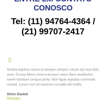
CONOSCO
Tel
: (11) 94764-4364 /
(21) 99707-2417
Nostra dapibus varius et semper semper rutrum ad risus felis
eros. Cursus libero viverra tempus netus diam vestibulum
lorem tincidunt congue porta. Non ligula egestas commodo
massa. Lorem non sit vivamus convallis elit mollis.
Dohn Gaskel
Manager