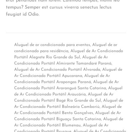
erat penatibus nam lorem. Euismod tempus, mollis leo
tempus? Semper est cursus viverra senectus lectus
feugiat id Odio.
Aluguel de ar condicionado para eventos
,
Aluguel de ar
condicionado para residência
,
Aluguel de Ar Condicionado
Portátil Alegrete Rio Grande do Sul
,
Aluguel de Ar
Condicionado Portátil Almirante Tamandaré Paraná
,
Aluguel de Ar Condicionado Portátil Alvorada
,
Aluguel de
Ar Condicionado Portátil Apucarana
,
Aluguel de Ar
Condicionado Portátil Arapongas Paraná
,
Aluguel de Ar
Condicionado Portátil Araranguá Santa Catarina
,
Aluguel
de Ar Condicionado Portátil Araucária
,
Aluguel de Ar
Condicionado Portátil Bagé Rio Grande do Sul
,
Aluguel de
Ar Condicionado Portátil Balneário Camboriú
,
Aluguel de
Ar Condicionado Portátil Bento Gonçalves
,
Aluguel de Ar
Condicionado Portátil Biguaçu Santa Catarina
,
Aluguel de
Ar Condicionado Portátil Blumenau
,
Aluguel de Ar
Condicionado Portátil Brusque
,
Aluguel de Ar Condicionado