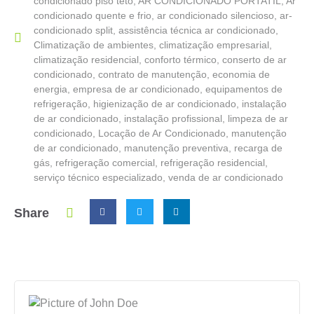
condicionado piso teto
,
AR CONDICIONADO PORTATIL
,
Ar
condicionado quente e frio
,
ar condicionado silencioso
,
ar-
condicionado split
,
assistência técnica ar condicionado
,
Climatização de ambientes
,
climatização empresarial
,
climatização residencial
,
conforto térmico
,
conserto de ar
condicionado
,
contrato de manutenção
,
economia de
energia
,
empresa de ar condicionado
,
equipamentos de
refrigeração
,
higienização de ar condicionado
,
instalação
de ar condicionado
,
instalação profissional
,
limpeza de ar
condicionado
,
Locação de Ar Condicionado
,
manutenção
de ar condicionado
,
manutenção preventiva
,
recarga de
gás
,
refrigeração comercial
,
refrigeração residencial
,
serviço técnico especializado
,
venda de ar condicionado
Share