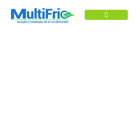
Ar Condicionado
Locação Ar
Condicionado Feira
Agrishow – Multifrio