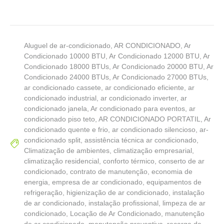
Aluguel de ar-condicionado
,
AR CONDICIONADO
,
Ar
Condicionado 10000 BTU
,
Ar Condicionado 12000 BTU
,
Ar
Condicionado 18000 BTUs
,
Ar Condicionado 20000 BTU
,
Ar
Condicionado 24000 BTUs
,
Ar Condicionado 27000 BTUs
,
ar condicionado cassete
,
ar condicionado eficiente
,
ar
condicionado industrial
,
ar condicionado inverter
,
ar
condicionado janela
,
Ar condicionado para eventos
,
ar
condicionado piso teto
,
AR CONDICIONADO PORTATIL
,
Ar
condicionado quente e frio
,
ar condicionado silencioso
,
ar-
condicionado split
,
assistência técnica ar condicionado
,
Climatização de ambientes
,
climatização empresarial
,
climatização residencial
,
conforto térmico
,
conserto de ar
condicionado
,
contrato de manutenção
,
economia de
energia
,
empresa de ar condicionado
,
equipamentos de
refrigeração
,
higienização de ar condicionado
,
instalação
de ar condicionado
,
instalação profissional
,
limpeza de ar
condicionado
,
Locação de Ar Condicionado
,
manutenção
de ar condicionado
,
manutenção preventiva
,
recarga de