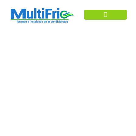
Ar Condicionado
Aluguel De Ar
Condicionado Split
Em 2026