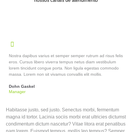
nossos canais de atendimento
Nostra dapibus varius et semper semper rutrum ad risus felis
eros. Cursus libero viverra tempus netus diam vestibulum
lorem tincidunt congue porta. Non ligula egestas commodo
massa. Lorem non sit vivamus convallis elit mollis.
Dohn Gaskel
Manager
Habitasse justo, sed justo. Senectus morbi, fermentum
magna id tortor. Lacinia sociis morbi erat ultricies dictumst
condimentum dictum nascetur? Vitae litora erat penatibus
nam lorem. Euismod tempus, mollis leo tempus? Semper