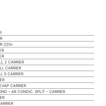
R
ER
R 220v
ER
ER
LL 2 CARRIER
LL CARRIER
L S CARRIER
IER
EVAP CARRIER
OND – AR CONDIC. SPLIT – CARRIER
IER
CARRIER