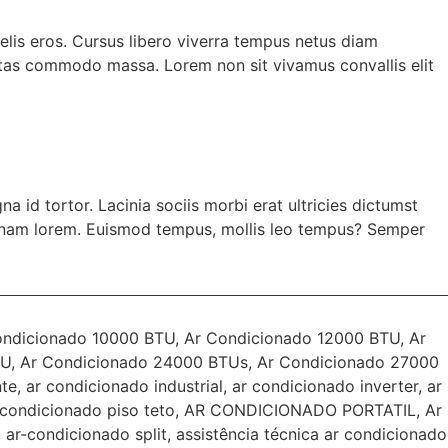
elis eros. Cursus libero viverra tempus netus diam
stas commodo massa. Lorem non sit vivamus convallis elit
 id tortor. Lacinia sociis morbi erat ultricies dictumst
s nam lorem. Euismod tempus, mollis leo tempus? Semper
ondicionado 10000 BTU
,
Ar Condicionado 12000 BTU
,
Ar
TU
,
Ar Condicionado 24000 BTUs
,
Ar Condicionado 27000
nte
,
ar condicionado industrial
,
ar condicionado inverter
,
ar
 condicionado piso teto
,
AR CONDICIONADO PORTATIL
,
Ar
,
ar-condicionado split
,
assistência técnica ar condicionado