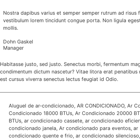
Nostra dapibus varius et semper semper rutrum ad risus f
vestibulum lorem tincidunt congue porta. Non ligula ege
mollis.
Dohn Gaskel
Manager
Habitasse justo, sed justo. Senectus morbi, fermentum magna
condimentum dictum nascetur? Vitae litora erat penatibu
est cursus viverra senectus lectus feugiat id Odio.
Aluguel de ar-condicionado
,
AR CONDICIONADO
,
Ar C
Condicionado 18000 BTUs
,
Ar Condicionado 20000 B
BTUs
,
ar condicionado cassete
,
ar condicionado eficie
condicionado janela
,
Ar condicionado para eventos
,
ar
condicionado quente e frio
,
ar condicionado silencioso