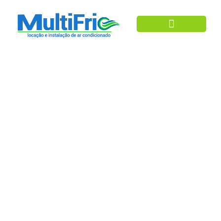
Ar Condicionado
Locação De Ar
Condicionado Para O
Carnaval De Salvador