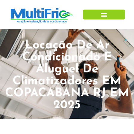
Locação De Ar
Condicionado E
Aluguel De
Climatizadores EM
COPACABANA RJ EM
2025