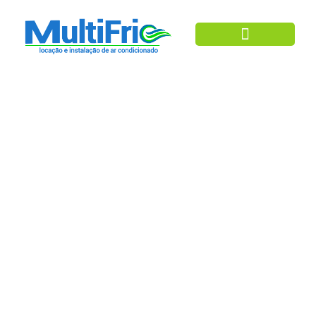
Ar Condicionado
Aluguel De Freezer
Expositor – São Paulo