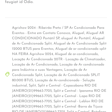
feugiat id Odio.
Agrishow 2024 - Ribeirão Preto / SP Ar Condicionado Para
Eventos - Entre em Contato Conosco
,
Aluguel
,
Aluguel AR
CONDICIONADO Portátil SP
,
aluguel Ar Portátil
,
Aluguel
de Ar Condicionado Split
,
Aluguel de Ar Condicionado Split
12000 BTUS para Eventos
,
Aluguel de ar condicionado split
NA FEIRA Agrishow 2024
,
Aluguel de ar-condicionado
,
Locação Ar Condicionado 20TR - Locação de Climatizador
,
Locação de Ar Condicionado
,
Locação de Ar condicionado
para Indústria e suas Vantagens
,
Locação de Ar
Condicionado Split
,
Locação de Ar Condicionado SPLIT
80.000 BTUS
,
Locação de Ar-condicionado - Solução
industrial
,
Split
,
Split e Central - Copacabana RIO DE
JANEIRO(21)99663-7705
,
Split e Central - Ipanema RIO DE
JANEIRO(21)99663-7705
,
Split e Central - Lapa RIO DE
JANEIRO(21)99663-7705
,
Split e Central - Leblon RIO DE
JANEIRO(21)99663-7705
,
Split e Central -Barra da Tijuca
RIO DE JANEIRO(21)99663-7705
,
Split e Central -Botafogo