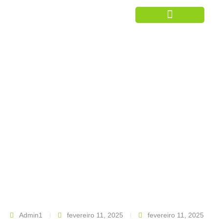
Ar Condicionado
ALUGUEL AR SPLIT –
RIO DAS OSTRAS
Admin1
fevereiro 11, 2025
fevereiro 11, 2025