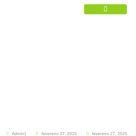
Ar Condicionado
ALUGUEL AR
CONDICIONADO
SPLIT – ALAGOAS
Admin1
fevereiro 27, 2025
fevereiro 27, 2025